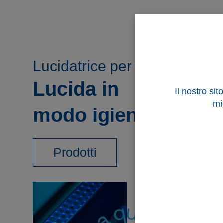
Lucidatrice per posate
Lucida in
Il nostro si
mi
modo igienico
Prodotti