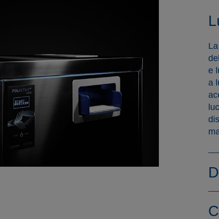
L
La
de
e 
a 
ac
lu
di
ma
D
C