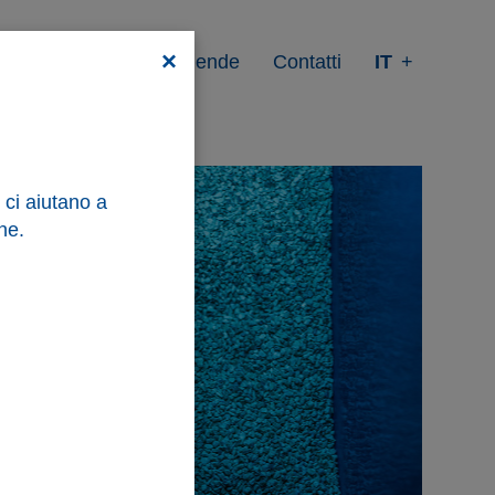
×
lità
Prodotti
Aziende
Contatti
IT
DE
EN
ES
 ci aiutano a
FR
ne.