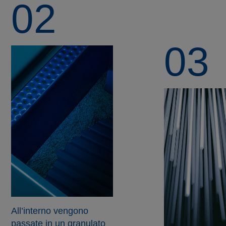
02
03
All’interno vengono
passate in un granulato