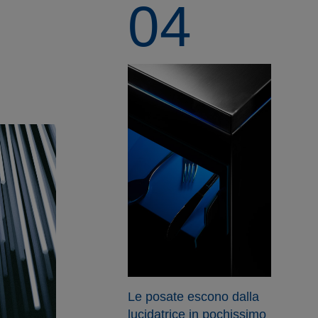
04
Le posate escono dalla
lucidatrice in pochissimo