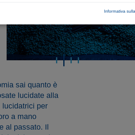
Informativa sull
omia sai quanto è
sate lucidate alla
lucidatrici per
voro a mano
 al passato. Il