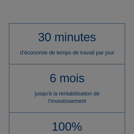
Produits
30 minutes
Entreprises
d’économie de temps de travail par jour
Contact
6 mois
jusqu’à la rentabilisation de
l’investissement
FR
DE
EN
ES
IT
100%