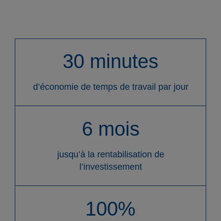
Produits
30 minutes
Entreprises
d’économie de temps de travail par jour
Contact
6 mois
jusqu’à la rentabilisation de
l’investissement
FR
DE
EN
ES
IT
100%