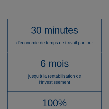
Produits
30 minutes
Entreprises
d’économie de temps de travail par jour
Contact
6 mois
jusqu’à la rentabilisation de
l’investissement
FR
DE
EN
ES
IT
100%