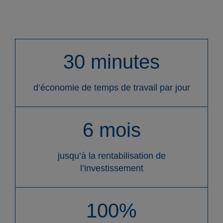
Produits
30 minutes
Entreprises
d’économie de temps de travail par jour
Contact
6 mois
jusqu’à la rentabilisation de
l’investissement
FR
DE
EN
ES
IT
100%